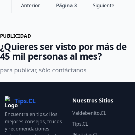
Anterior
Página 3
Siguiente
PUBLICIDAD
¿Quieres ser visto por más de
45 mil personas al mes?
para publicar, sólo contáctanos
Tips.CL
Nuestros Sitios
Valdebenito.CL
Encuentra en tips.cl los
mejores consejos, trucos
Tips.CL
y recomendaciones
INoticias.CL