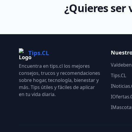
¿Quieres ser 
Tips.CL
Nuestro
Valdebeni
Encuentra en tips.cl los mejores
consejos, trucos y recomendaciones
Tips.CL
sobre hogar, tecnología, bienestar y
INoticias
más. Tips útiles y fáciles de aplicar
en tu vida diaria.
IOfertas.
IMascota