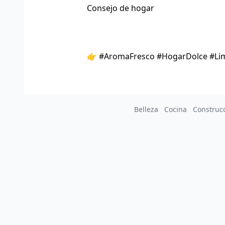
Consejo de hogar
👉 #AromaFresco #HogarDolce #Lim
Belleza
Cocina
Construc