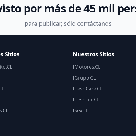
visto por más de 45 mil pe
para publicar, sólo contáctanos
s Sitios
Nuestros Sitios
to.CL
IMotores.CL
IGrupo.CL
.CL
FreshCare.CL
CL
FreshTec.CL
s.CL
ISex.cl