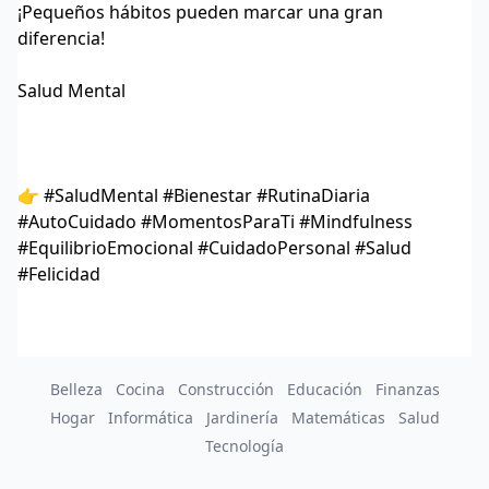
¡Pequeños hábitos pueden marcar una gran
diferencia!
Salud Mental
👉 #SaludMental #Bienestar #RutinaDiaria
#AutoCuidado #MomentosParaTi #Mindfulness
#EquilibrioEmocional #CuidadoPersonal #Salud
#Felicidad
Belleza
Cocina
Construcción
Educación
Finanzas
Hogar
Informática
Jardinería
Matemáticas
Salud
Tecnología