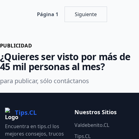
Página 1
Siguiente
PUBLICIDAD
¿Quieres ser visto por más de
45 mil personas al mes?
para publicar, sólo contáctanos
Tips.CL
Nuestros Sitios
Valdebenito.CL
Encuentra en tips.cl los
mejores consejos, trucos
Tips.CL