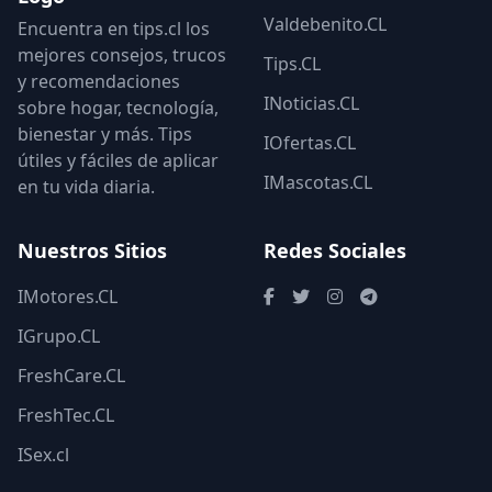
Valdebenito.CL
Encuentra en tips.cl los
mejores consejos, trucos
Tips.CL
y recomendaciones
INoticias.CL
sobre hogar, tecnología,
bienestar y más. Tips
IOfertas.CL
útiles y fáciles de aplicar
IMascotas.CL
en tu vida diaria.
Nuestros Sitios
Redes Sociales
IMotores.CL
IGrupo.CL
FreshCare.CL
FreshTec.CL
ISex.cl