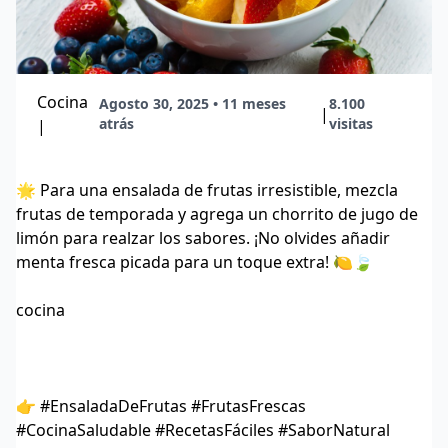
Cocina
Agosto 30, 2025 • 11 meses
8.100
|
atrás
visitas
|
🌟 Para una ensalada de frutas irresistible, mezcla
frutas de temporada y agrega un chorrito de jugo de
limón para realzar los sabores. ¡No olvides añadir
menta fresca picada para un toque extra! 🍋🍃
cocina
👉 #EnsaladaDeFrutas #FrutasFrescas
#CocinaSaludable #RecetasFáciles #SaborNatural