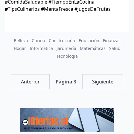
#ComidaSaludable #TiempoEnLaCocina
#TipsCulinarios #MentaFresca #JugosDeFrutas
Belleza
Cocina
Construcción
Educación
Finanzas
Hogar
Informática
Jardinería
Matemáticas
Salud
Tecnología
Anterior
Página 3
Siguiente