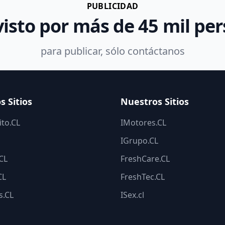
PUBLICIDAD
visto por más de 45 mil pe
para publicar, sólo contáctanos
s Sitios
Nuestros Sitios
to.CL
IMotores.CL
IGrupo.CL
.CL
FreshCare.CL
CL
FreshTec.CL
s.CL
ISex.cl