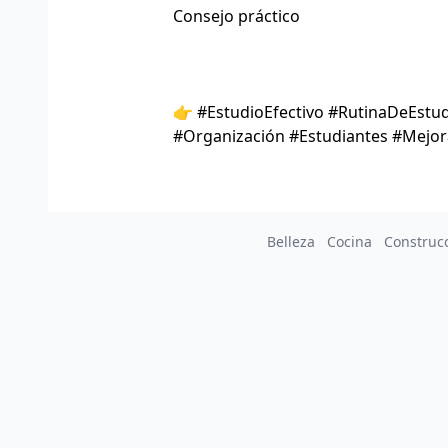
Consejo práctico
👉 #EstudioEfectivo #RutinaDeEstu
#Organización #Estudiantes #Mejo
Belleza
Cocina
Construc