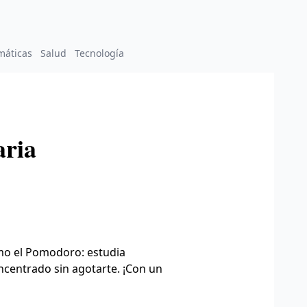
máticas
Salud
Tecnología
aria
omo el Pomodoro: estudia
centrado sin agotarte. ¡Con un