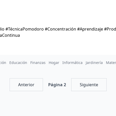
dio #TécnicaPomodoro #Concentración #Aprendizaje #Prod
raContinua
ción
Educación
Finanzas
Hogar
Informática
Jardinería
Mate
Anterior
Página 2
Siguiente