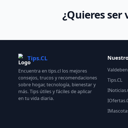
¿Quieres ser 
Tips.CL
Nuestro
Valdebeni
Encuentra en tips.cl los mejores
consejos, trucos y recomendaciones
Tips.CL
sobre hogar, tecnología, bienestar y
INoticias
más. Tips útiles y fáciles de aplicar
en tu vida diaria.
IOfertas.
IMascota