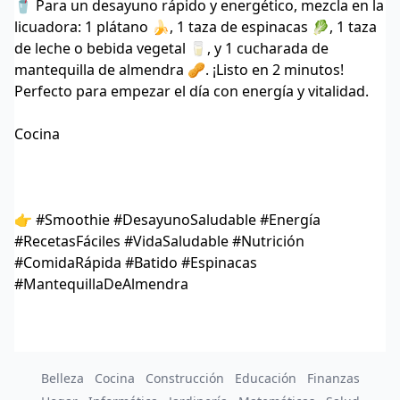
🥤 Para un desayuno rápido y energético, mezcla en la
licuadora: 1 plátano 🍌, 1 taza de espinacas 🥬, 1 taza
de leche o bebida vegetal 🥛, y 1 cucharada de
mantequilla de almendra 🥜. ¡Listo en 2 minutos!
Perfecto para empezar el día con energía y vitalidad.
Cocina
👉 #Smoothie #DesayunoSaludable #Energía
#RecetasFáciles #VidaSaludable #Nutrición
#ComidaRápida #Batido #Espinacas
#MantequillaDeAlmendra
Belleza
Cocina
Construcción
Educación
Finanzas