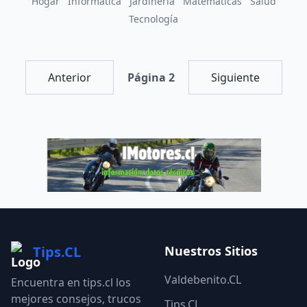
Hogar
Informática
Jardinería
Matemáticas
Salud
Tecnología
Anterior
Página 2
Siguiente
Tips.CL
Nuestros Sitios
Valdebenito.CL
Encuentra en tips.cl los
mejores consejos, trucos
Tips.CL