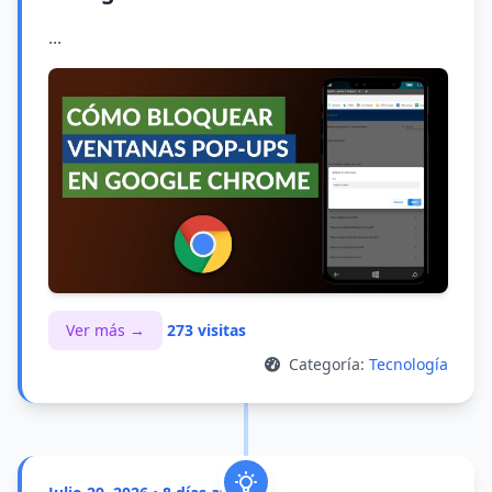
...
Ver más →
273 visitas
Categoría:
Tecnología