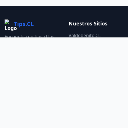
Tips.CL
Nuestros Sitios
Valdebenito.CL
Encuentra en tips.cl los
mejores consejos, trucos
Tips.CL
y recomendaciones
INoticias.CL
sobre hogar, tecnología,
bienestar y más. Tips
IOfertas.CL
útiles y fáciles de aplicar
IMascotas.CL
en tu vida diaria.
Nuestros Sitios
Redes Sociales
IMotores.CL
IGrupo.CL
FreshCare.CL