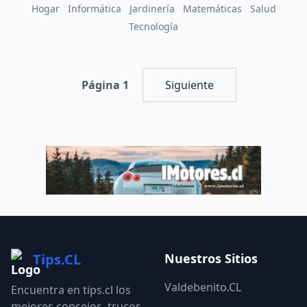
Hogar
Informática
Jardinería
Matemáticas
Salud
Tecnología
Página 1
Siguiente
Tips.CL
Nuestros Sitios
Valdebenito.CL
Encuentra en tips.cl los
mejores consejos, trucos