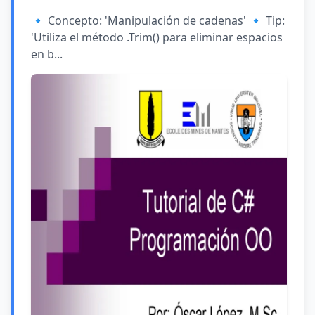
🔹 Concepto: 'Manipulación de cadenas' 🔹 Tip:
'Utiliza el método .Trim() para eliminar espacios
en b...