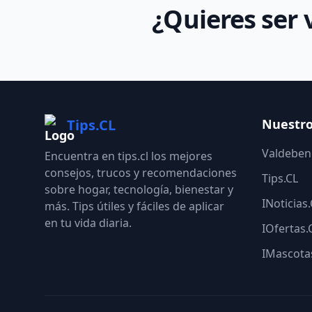
¿Quieres ser 
Tips.CL
Nuestro
Valdebeni
Encuentra en tips.cl los mejores
consejos, trucos y recomendaciones
Tips.CL
sobre hogar, tecnología, bienestar y
INoticias
más. Tips útiles y fáciles de aplicar
en tu vida diaria.
IOfertas.
IMascota