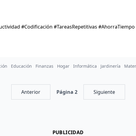
ctividad #Codificación #TareasRepetitivas #AhorraTiemp
ción
Educación
Finanzas
Hogar
Informática
Jardinería
Mate
Anterior
Página 2
Siguiente
PUBLICIDAD