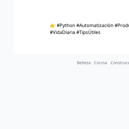
👉 #Python #Automatización #Produ
#VidaDiaria #TipsÚtiles
Belleza
Cocina
Construc