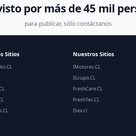
visto por más de 45 mil pe
para publicar, sólo contáctanos
s Sitios
Nuestros Sitios
to.CL
IMotores.CL
IGrupo.CL
.CL
FreshCare.CL
CL
FreshTec.CL
s.CL
ISex.cl