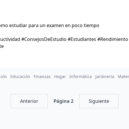
ómo estudiar para un examen en poco tiempo
uctividad #ConsejosDeEstudio #Estudiantes #Rendimiento
te
ción
Educación
Finanzas
Hogar
Informática
Jardinería
Mate
Anterior
Página 2
Siguiente