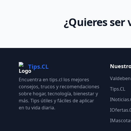
¿Quieres ser 
Tips.CL
Nuestro
Valdebeni
Encuentra en tips.cl los mejores
consejos, trucos y recomendaciones
Tips.CL
sobre hogar, tecnología, bienestar y
INoticias
más. Tips útiles y fáciles de aplicar
en tu vida diaria.
IOfertas.
IMascota