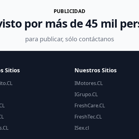
PUBLICIDAD
visto por más de 45 mil pe
para publicar, sólo contáctanos
s Sitios
Nuestros Sitios
to.CL
IMotores.CL
IGrupo.CL
.CL
FreshCare.CL
CL
FreshTec.CL
s.CL
ISex.cl