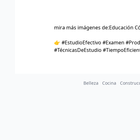
mira más imágenes de:
Educación C
👉 #EstudioEfectivo #Examen #Prod
#TécnicasDeEstudio #TiempoEficien
Belleza
Cocina
Construc