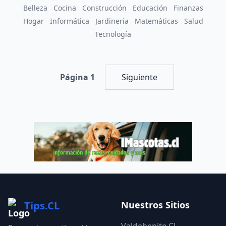
Belleza
Cocina
Construcción
Educación
Finanzas
Hogar
Informática
Jardinería
Matemáticas
Salud
Tecnología
Página 1
Siguiente
Tips.CL
Nuestros Sitios