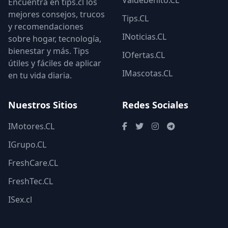
Valdebenito.CL
Encuentra en tips.cl los
mejores consejos, trucos
Tips.CL
y recomendaciones
INoticias.CL
sobre hogar, tecnología,
bienestar y más. Tips
IOfertas.CL
útiles y fáciles de aplicar
IMascotas.CL
en tu vida diaria.
Nuestros Sitios
Redes Sociales
IMotores.CL
IGrupo.CL
FreshCare.CL
FreshTec.CL
ISex.cl