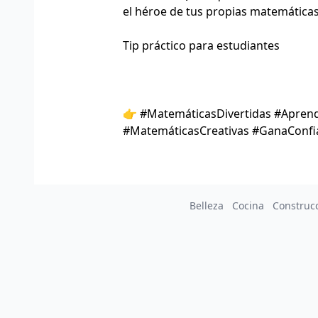
el héroe de tus propias matemática
Tip práctico para estudiantes
👉 #MatemáticasDivertidas #Apren
#MatemáticasCreativas #GanaConf
Belleza
Cocina
Construc