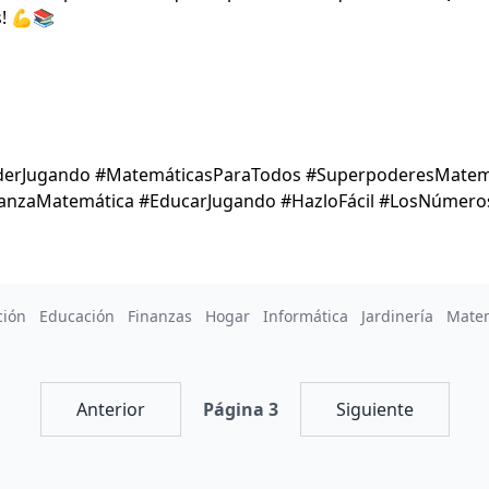
s! 💪📚
derJugando #MatemáticasParaTodos #SuperpoderesMatemá
ianzaMatemática #EducarJugando #HazloFácil #LosNúmer
ción
Educación
Finanzas
Hogar
Informática
Jardinería
Mate
Anterior
Página 3
Siguiente