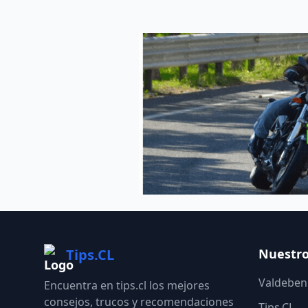
Tips.CL
Nuestro
Valdebeni
Encuentra en tips.cl los mejores
consejos, trucos y recomendaciones
Tips.CL