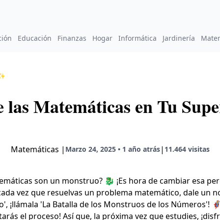
ción
Educación
Finanzas
Hogar
Informática
Jardinería
Mate
 ✨
e las Matemáticas en Tu Sup
Matemáticas
|
|
Marzo 24, 2025 • 1 año atrás
11.464 visitas
emáticas son un monstruo? 🐉 ¡Es hora de cambiar esa perce
cada vez que resuelvas un problema matemático, dale un no
 ¡llámala 'La Batalla de los Monstruos de los Números'! 🦸‍♂
arás el proceso! Así que, la próxima vez que estudies, ¡disf