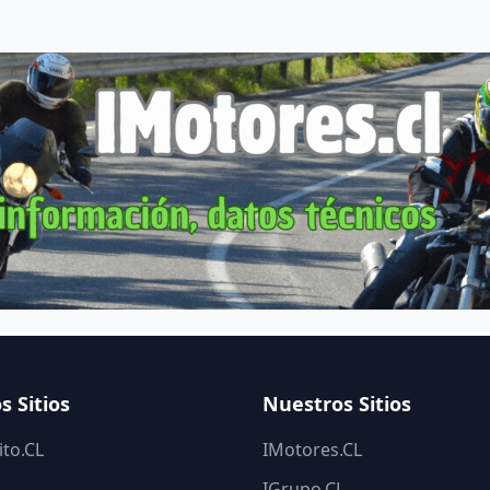
s Sitios
Nuestros Sitios
to.CL
IMotores.CL
IGrupo.CL