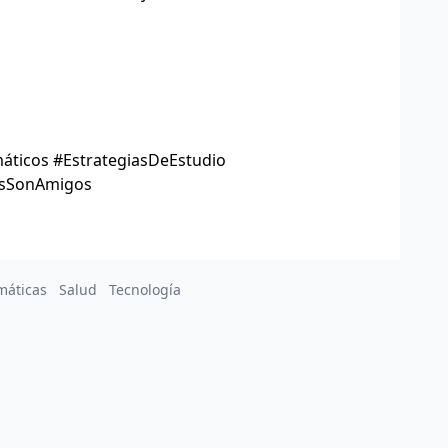
ticos #EstrategiasDeEstudio
osSonAmigos
máticas
Salud
Tecnología