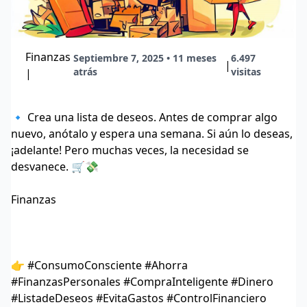
Finanzas
Septiembre 7, 2025 • 11 meses
6.497
|
atrás
visitas
|
🔹 Crea una lista de deseos. Antes de comprar algo
nuevo, anótalo y espera una semana. Si aún lo deseas,
¡adelante! Pero muchas veces, la necesidad se
desvanece. 🛒💸
Finanzas
👉 #ConsumoConsciente #Ahorra
#FinanzasPersonales #CompraInteligente #Dinero
#ListadeDeseos #EvitaGastos #ControlFinanciero