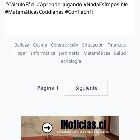
#CálculoFácil #AprenderJugando #NadaEsImposible
#MatemáticasCotidianas #ConfíaEnTi
Belleza
Cocina
Construcción
Educación
Finanzas
Hogar
Informática
Jardinería
Matemáticas
Salud
Tecnología
Página 1
Siguiente