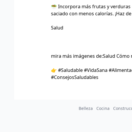
🥗 Incorpora más frutas y verduras e
saciado con menos calorías. ¡Haz de
Salud
mira más imágenes de:
Salud Cómo 
👉 #Saludable #VidaSana #Alimentac
#ConsejosSaludables
Belleza
Cocina
Construc