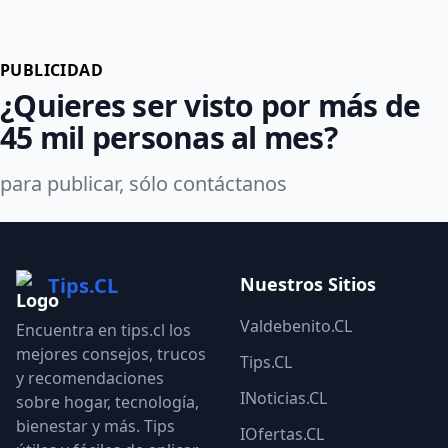
PUBLICIDAD
¿Quieres ser visto por más de
45 mil personas al mes?
para publicar, sólo contáctanos
Tips.CL
Nuestros Sitios
Valdebenito.CL
Encuentra en tips.cl los
mejores consejos, trucos
Tips.CL
y recomendaciones
INoticias.CL
sobre hogar, tecnología,
bienestar y más. Tips
IOfertas.CL