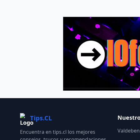
Tips.CL
Nuestro
Valdebeni
Encuentra en tips.cl los mejores
consejos, trucos y recomendaciones