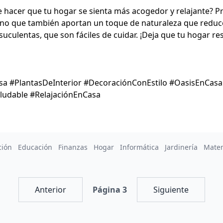
hacer que tu hogar se sienta más acogedor y relajante? Pr
 sino que también aportan un toque de naturaleza que reduce
uculentas, que son fáciles de cuidar. ¡Deja que tu hogar res
a #PlantasDeInterior #DecoraciónConEstilo #OasisEnCasa
ludable #RelajaciónEnCasa
ción
Educación
Finanzas
Hogar
Informática
Jardinería
Mate
Anterior
Página 3
Siguiente