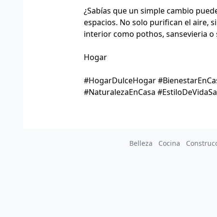
¿Sabías que un simple cambio puede 
espacios. No solo purifican el aire,
interior como pothos, sansevieria o s
Hogar
#HogarDulceHogar #BienestarEnCas
#NaturalezaEnCasa #EstiloDeVidaSa
Belleza
Cocina
Construc