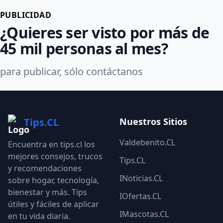
PUBLICIDAD
¿Quieres ser visto por más de
45 mil personas al mes?
para publicar, sólo contáctanos
Tips.CL
Nuestros Sitios
Valdebenito.CL
Encuentra en tips.cl los
mejores consejos, trucos
Tips.CL
y recomendaciones
INoticias.CL
sobre hogar, tecnología,
bienestar y más. Tips
IOfertas.CL
útiles y fáciles de aplicar
IMascotas.CL
en tu vida diaria.